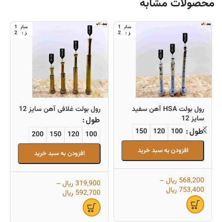
محصولات مشابه
1
1
2
2
رول بولت HSA آهن سفید
رول بولت غلافی آهن سایز 12
سایز 12
طول
طول
150
120
100
200
150
120
100
افزودن به سبد خرید
افزودن به سبد خرید
568,200
ریال
–
319,900
ریال
–
753,400
ریال
592,700
ریال