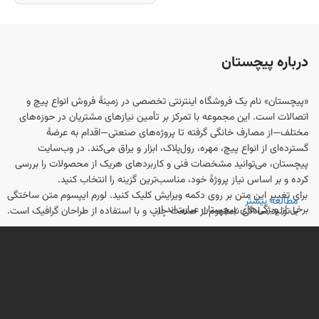
درباره پیچستان
«پیچستان» نام یک فروشگاه اینترنتی تخصصی در زمینهٔ فروش انواع پیچ و
اتصالات است. این مجموعه با تمرکز بر تأمین نیازهای مشتریان در حوزه‌های
مختلف—از مصارف خانگی گرفته تا پروژه‌های صنعتی—اقدام به عرضهٔ
گسترده‌ای از انواع پیچ، مهره، رول‌پلاک، ابزار و یراق می‌کند. در وب‌سایت
پیچستان، می‌توانید مشخصات فنی و کاربردهای هریک از محصولات را بررسی
کرده و بر اساس نیاز پروژهٔ خود، مناسب‌ترین گزینه را انتخاب کنید.
برای تغییر این متن بر روی دکمه ویرایش کلیک کنید. لورم ایپسوم متن ساختگی
مطالعه بیشتر
برخی از ویژگی‌های پیچستان عبارت‌اند از:
با تولید سادگی نامفهوم از صنعت چاپ و با استفاده از طراحان گرافیک است.
تنوع محصول
: انواع پیچ (چوب، فلز، سرمته‌ای، آلنی، شش‌گوش و ...)، مهره،
رول‌پلاک و واشر در سایزبندی و متریال‌های مختلف در دسترس است.
اطلاعات فنی و مشاوره
: راهنمایی‌ها و مقالاتی برای انتخاب درست نوع و
اندازهٔ پیچ، و همچنین معرفی استانداردها و روش‌های نصب در وب‌سایت ارائه
می‌شود.
خدمات آنلاین و پشتیبانی
: امکان ثبت سفارش به‌صورت اینترنتی و دریافت