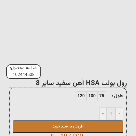
شناسه محصول:
102444508
رول بولت HSA آهن سفید سایز 8
طول
120
100
75
+
-
افزودن به سبد خرید