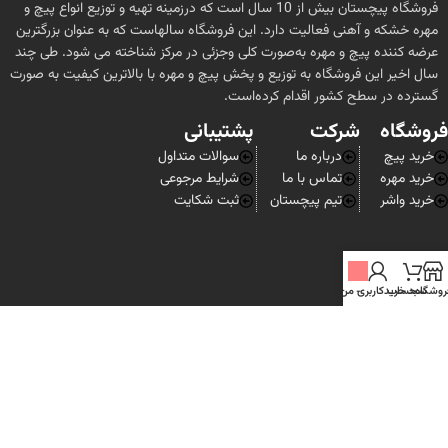
فروشگاه پیچستان بیش از 10 سال است که درزمینه تهیه و توزیع انواع پیچ و
مشاورهٔ تلفنی یا آنلاین برای انتخاب محصولات مناسب.
مهره خشکه و آهنی فعالیت دارد. این فروشگاه سالهاست که به عنوان بزرگترین
ارسال به سراسر کشور
: پیچستان معمولاً سفارش‌ها را از طریق پست یا
عرضه کننده پیچ و مهره به‌صورت کلی وجزئی در مرکز شناخته می شود. طی چند
شرکت‌های حمل‌ونقل به سراسر ایران ارسال می‌کند.
سال اخیر این فروشگاه به توزیع و پخش پیچ و مهره با بالاترین کیفیت به صورت
اگر قصد خرید پیچ و اتصالات به‌صورت تخصصی و با اطلاعات فنی کامل دارید،
گسترده در سطح کشور اقدام کرده‌است.
پیچستان یکی از گزینه‌های قابل‌اعتماد در بازار ایران محسوب می‌شود. با
فروشگاه
شرکت
پشتیبانی
مراجعه به سایت یا تماس با بخش پشتیبانی آن‌ها می‌توانید از جزئیات
محصولات و خدمات بیشتر مطلع شوید.
خرید پیچ
درباره ما
سوالات متداول
خرید مهره
تماس با ما
شرایط مرجوعی
خرید واشر
تیم پیچستان
ثبت شکایت
روشگاه
سبد خرید
-
حساب کاربری من
تمام حقوق برای
فروشگاه پیچستان
محفوظ است.