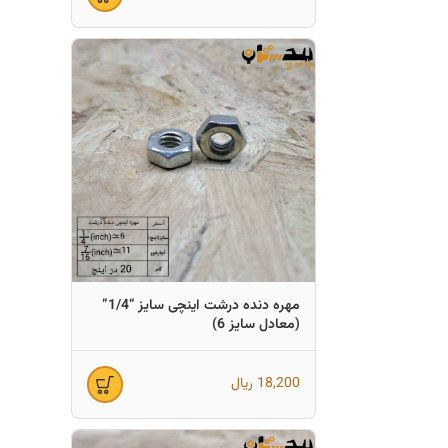
مهره دنده درشت اینچی سایز “1/4”
(معادل سایز 6)
18,200
ریال