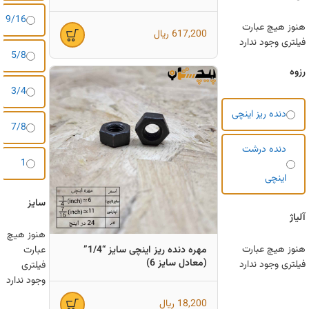
9/16
هنوز هیچ عبارت
617,200
ریال
فیلتری وجود ندارد
5/8
رزوه
3/4
دنده ریز اینچی
7/8
دنده درشت
1
اینچی
سایز
آلیاژ
هنوز هیچ
هنوز هیچ عبارت
عبارت
مهره دنده ریز اینچی سایز “1/4”
(معادل سایز 6)
فیلتری وجود ندارد
فیلتری
وجود ندارد
18,200
ریال