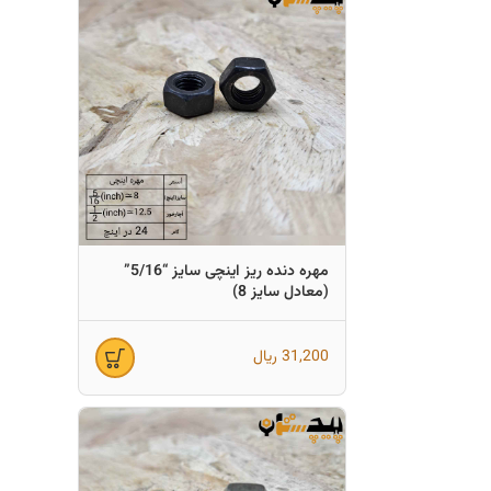
مهره دنده ریز اینچی سایز “5/16”
(معادل سایز 8)
31,200
ریال