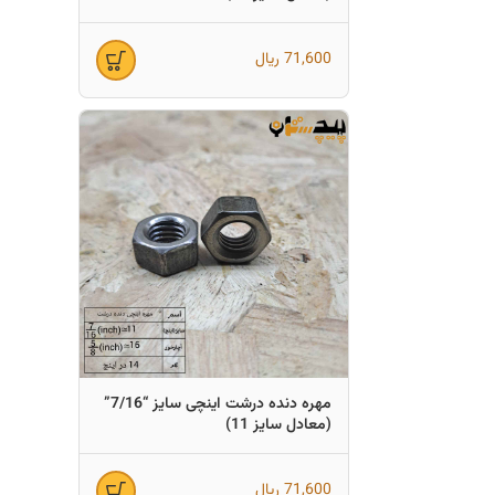
71,600
ریال
مهره دنده درشت اینچی سایز “7/16”
(معادل سایز 11)
71,600
ریال