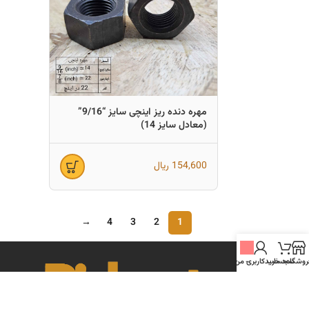
مهره دنده ریز اینچی سایز “9/16”
(معادل سایز 14)
154,600
ریال
→
4
3
2
1
روشگاه
سبد خرید
-
حساب کاربری من