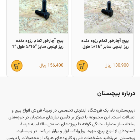
پیچ آچارخور تمام رزوه دنده
پیچ آچارخور تمام رزوه دنده
ریز اینچی سایز “5/16 طول
ریز اینچی سایز “5/16 طول “1
“3/4 (معادل میلیمتر 19×8)
(معادل میلیمتر 25×8)
130,900
ریال
156,400
ریال
درباره پیچستان
«پیچستان» نام یک فروشگاه اینترنتی تخصصی در زمینهٔ فروش انواع پیچ و
اتصالات است. این مجموعه با تمرکز بر تأمین نیازهای مشتریان در حوزه‌های
مختلف—از مصارف خانگی گرفته تا پروژه‌های صنعتی—اقدام به عرضهٔ
گسترده‌ای از انواع پیچ، مهره، رول‌پلاک، ابزار و یراق می‌کند. در وب‌سایت
پیچستان، می‌توانید مشخصات فنی و کاربردهای هریک از محصولات را بررسی