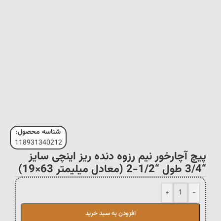
شناسه محصول:
118931340212
پیچ آچارخور نیم رزوه دنده ریز اینچی سایز
“3/4 طول “1/2-2 (معادل میلیمتر 63×19)
+
-
افزودن به سبد خرید