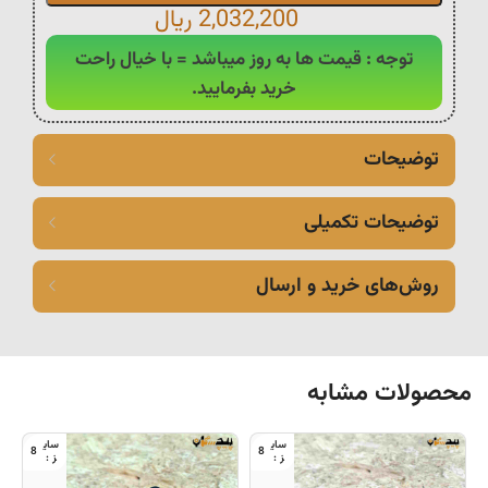
2,032,200
ریال
توجه : قیمت ها به روز میباشد = با خیال راحت
خرید بفرمایید.
توضیحات
توضیحات تکمیلی
روش‌های خرید و ارسال
محصولات مشابه
8
8