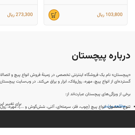
90×6)
25×6)
103,800
ریال
273,300
ریال
درباره پیچستان
«پیچستان» نام یک فروشگاه اینترنتی تخصصی در زمینهٔ فروش انواع پیچ و اتصالا
گسترده‌ای از انواع پیچ، مهره، رول‌پلاک، ابزار و یراق می‌کند. در وب‌سایت پیچست
برخی از ویژگی‌های پیچستان عبارت‌اند از:
برای تغییر ا
مطالعه بیشتر
تنوع محصول
: انواع پیچ (چوب، فلز، سرمته‌ای، آلنی، شش‌گوش و ...)، مهره، رو
اطلاعات فنی و مشاوره
: راهنمایی‌ها و مقالاتی برای انتخاب درست نوع و اندازه
خدمات آنلاین و پشتیبانی
: امکان ثبت سفارش به‌صورت اینترنتی و دریافت مشاوره
ارسال به سراسر کشور
: پیچستان معمولاً سفارش‌ها را از طریق پست یا شرکت‌های
اگر قصد خرید پیچ و اتصالات به‌صورت تخصصی و با اطلاعات فنی کامل دارید، پیچست