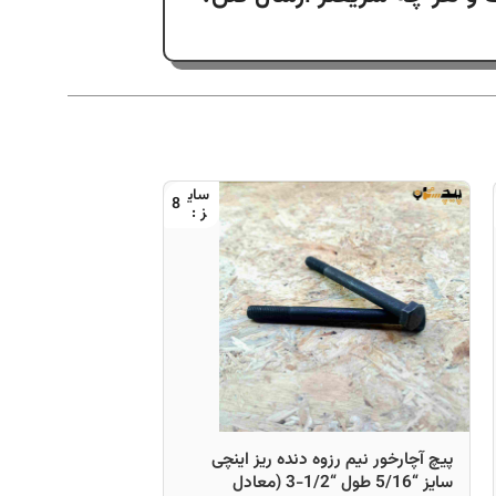
8
پیچ آچارخور نیم رز
150×8)
پیچ آچارخور نیم رزوه دنده ریز اینچی
سایز “5/16 طول “1/2-3 (معادل