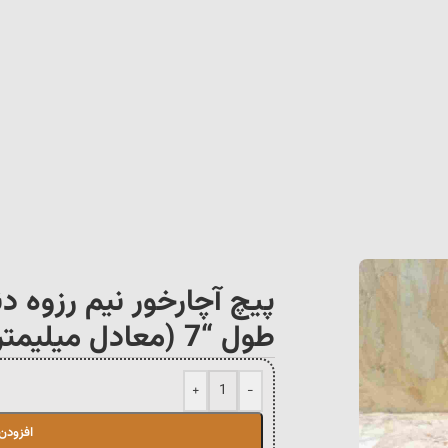
طول “7 (معادل میلیمتر 175×25)
+
-
افزودن