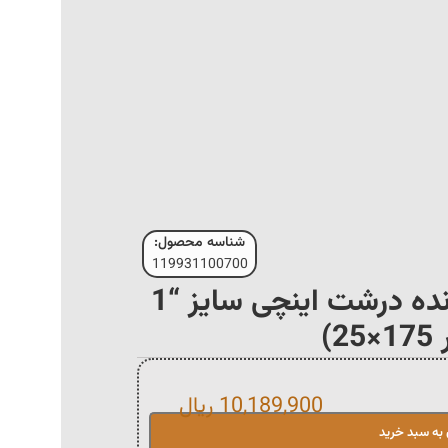
شناسه محصول:
119931100700
پیچ آچارخور نیم رزوه دنده درشت اینچی سایز “1
10,189,900
ریال
 به سبد خرید