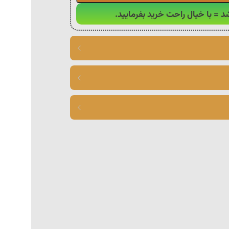
د = با خیال راحت خرید بفرمایید.