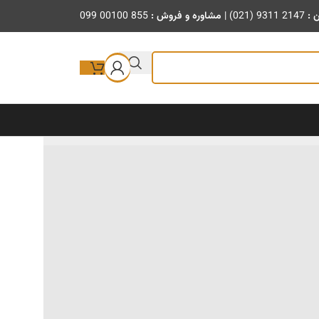
ن :
(021) 9311 2147
|
مشاوره و فروش :
099 00100 855