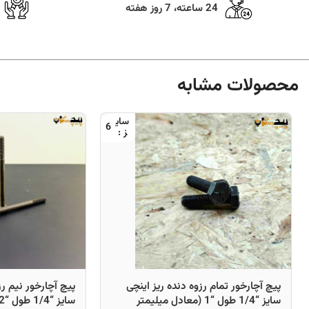
24 ساعته، 7 روز هفته
محصولات مشابه
6
پیچ آچارخور تمام رزوه دنده ریز اینچی
پیچ آچارخور نیم رز
سایز “1/4 طول “1 (معادل میلیمتر