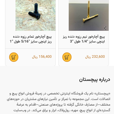
پیچ آچارخور نیم رزوه دنده ریز
پیچ آچارخور تمام رزوه دنده
اینچی سایز “1/4 طول “3
ریز اینچی سایز “5/16 طول “1
(معادل میلیمتر 75×6)
(معادل میلیمتر 25×8)
232,600
ریال
156,400
ریال
درباره پیچستان
«پیچستان» نام یک فروشگاه اینترنتی تخصصی در زمینهٔ فروش انواع پیچ و
اتصالات است. این مجموعه با تمرکز بر تأمین نیازهای مشتریان در حوزه‌های
مختلف—از مصارف خانگی گرفته تا پروژه‌های صنعتی—اقدام به عرضهٔ
گسترده‌ای از انواع پیچ، مهره، رول‌پلاک، ابزار و یراق می‌کند. در وب‌سایت