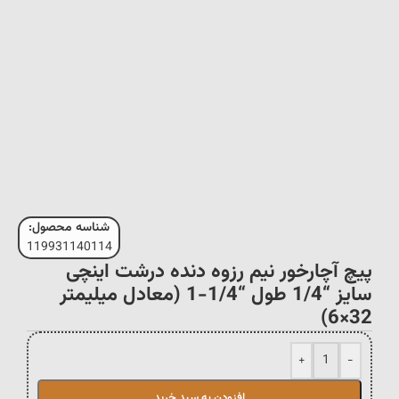
شناسه محصول:
119931140114
پیچ آچارخور نیم رزوه دنده درشت اینچی
سایز “1/4 طول “1/4-1 (معادل میلیمتر
32×6)
+
-
افزودن به سبد خرید