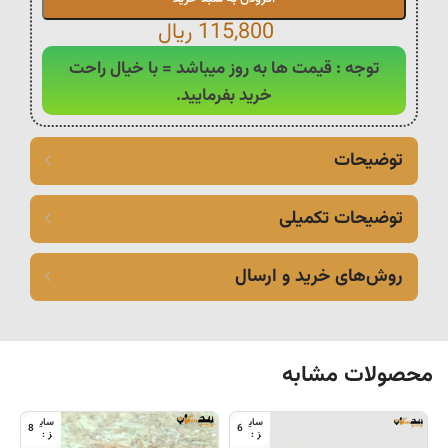
115,800
ریال
توجه : قیمت ها به روز میباشد = با خیال راحت
خرید بفرمایید.
توضیحات
توضیحات تکمیلی
روش‌های خرید و ارسال
محصولات مشابه
8
6