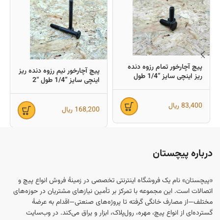
پیچ آچارخور تمام رزوه دنده
پیچ آچارخور نیم رزوه دنده ریز
ریز اینچی سایز “1/4 طول
اینچی سایز “1/4 طول “2
“3/4 (معادل میلیمتر 19×6)
(معادل میلیمتر 50×6)
83,400
ریال
168,200
ریال
درباره پیچستان
«پیچستان» نام یک فروشگاه اینترنتی تخصصی در زمینهٔ فروش انواع پیچ و
اتصالات است. این مجموعه با تمرکز بر تأمین نیازهای مشتریان در حوزه‌های
مختلف—از مصارف خانگی گرفته تا پروژه‌های صنعتی—اقدام به عرضهٔ
گسترده‌ای از انواع پیچ، مهره، رول‌پلاک، ابزار و یراق می‌کند. در وب‌سایت