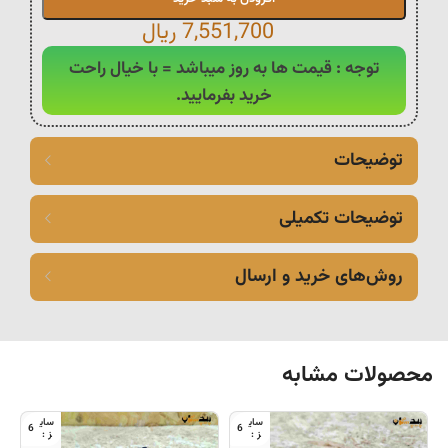
7,551,700
ریال
توجه : قیمت ها به روز میباشد = با خیال راحت
خرید بفرمایید.
توضیحات
توضیحات تکمیلی
روش‌های خرید و ارسال
محصولات مشابه
6
6