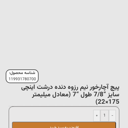
شناسه محصول:
119931780700
پیچ آچارخور نیم رزوه دنده درشت اینچی
سایز “7/8 طول “7 (معادل میلیمتر
175×22)
+
-
افزودن به سبد خرید