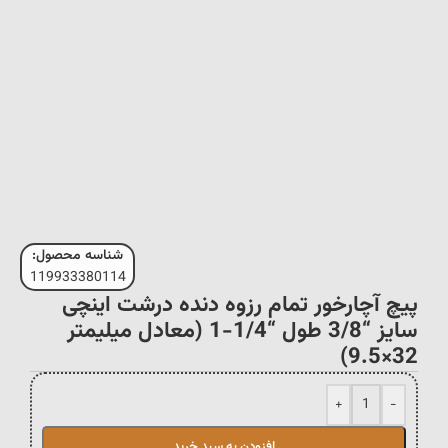
شناسه محصول:
119933380114
پیچ آچارخور تمام رزوه دنده درشت اینچی
سایز “3/8 طول “1/4-1 (معادل میلیمتر
32×9.5)
+
-
افزودن به سبد خرید