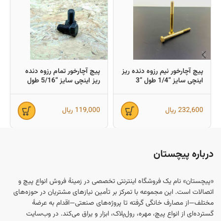
پیچ آچارخور نیم رزوه دنده ریز
پیچ آچارخور تمام رزوه دنده
اینچی سایز “1/4 طول “3
ریز اینچی سایز “5/16 طول
(معادل میلیمتر 75×6)
“5/8 (معادل میلیمتر 16×8)
232,600
ریال
119,000
ریال
درباره پیچستان
«پیچستان» نام یک فروشگاه اینترنتی تخصصی در زمینهٔ فروش انواع پیچ و
اتصالات است. این مجموعه با تمرکز بر تأمین نیازهای مشتریان در حوزه‌های
مختلف—از مصارف خانگی گرفته تا پروژه‌های صنعتی—اقدام به عرضهٔ
گسترده‌ای از انواع پیچ، مهره، رول‌پلاک، ابزار و یراق می‌کند. در وب‌سایت