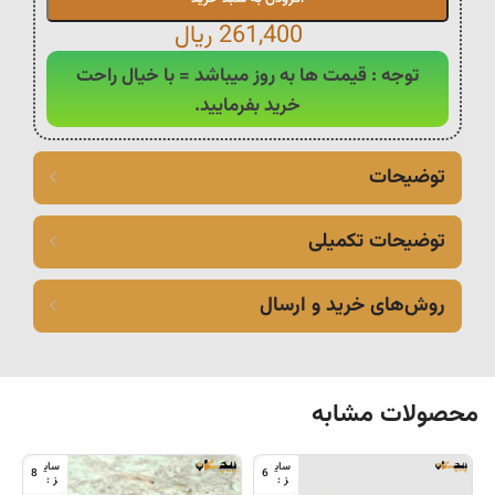
261,400
ریال
توجه : قیمت ها به روز میباشد = با خیال راحت
خرید بفرمایید.
توضیحات
توضیحات تکمیلی
روش‌های خرید و ارسال
محصولات مشابه
8
6