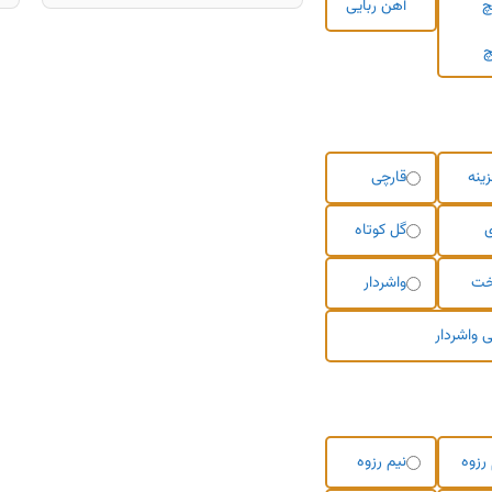
چ
آهن ربایی
چ
ینه
قارچی
گل کوتاه
خت
واشردار
ی واشردار
رزوه
نیم رزوه