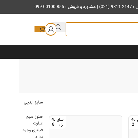
ن :
(021) 9311 2147
|
مشاوره و فروش :
099 00100 855
سایز اینچی
هنوز هیچ
4.
4.
عبارت
8
2
فیلتری وجود
ندارد