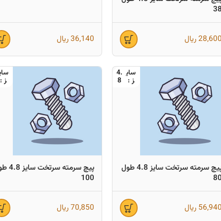
3
28,60
ریال
36,140
ریال
4.
8
پیچ سرمته سرتخت سایز 4.8 طول
پیچ سرمته سرتخت س
100
8
56,94
ریال
70,850
ریال