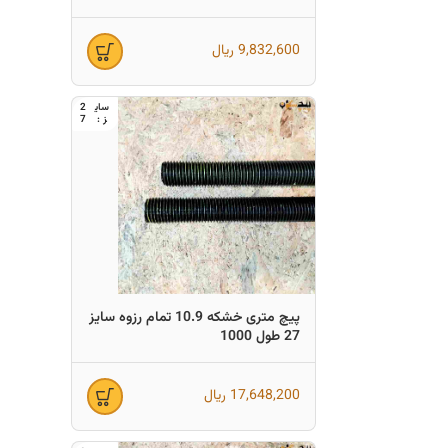
9,832,600
ریال
2
7
پیچ متری خشکه 10.9 تمام رزوه سایز
27 طول 1000
17,648,200
ریال