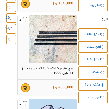
3,348,800
ریال
تمام رزوه
20
22
1
آلیاژ
4
24
استیل 304
27
آهن سفید
استیل 316
پیچ متری خشکه 10.9 تمام رزوه سایز
خشکه 8.8
14 طول 1000
خشکه 10.9
4,868,800
ریال
آهن سیاه
1
6