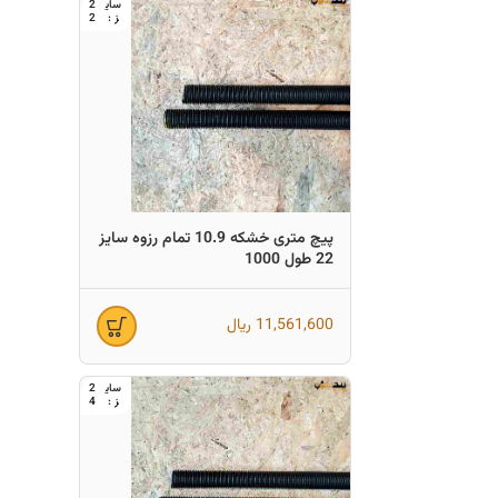
2
2
پیچ متری خشکه 10.9 تمام رزوه سایز
22 طول 1000
11,561,600
ریال
2
4