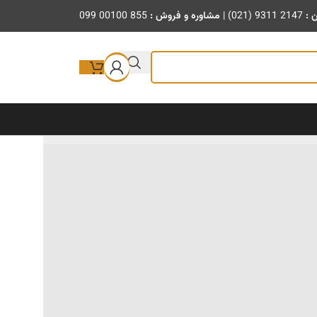
ن :
(021) 9311 2147
|
مشاوره و فروش :
099 00100 855