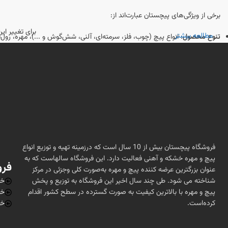
برخی از ویژگی‌های پیچستان عبارت‌اند از:
برای تغییر ا
مطالعه بیشتر
تنوع محصول
: انواع پیچ (چوب، فلز، سرمته‌ای، آلنی، شش‌گوش و ...)، مهره، رو
اطلاعات فنی و مشاوره
: راهنمایی‌ها و مقالاتی برای انتخاب درست نوع و اندازه
خدمات آنلاین و پشتیبانی
: امکان ثبت سفارش به‌صورت اینترنتی و دریافت مشاوره
ارسال به سراسر کشور
: پیچستان معمولاً سفارش‌ها را از طریق پست یا شرکت‌های
اگر قصد خرید پیچ و اتصالات به‌صورت تخصصی و با اطلاعات فنی کامل دارید، پیچست
محصولات و خدمات بیشتر مطلع شوید.
فروشگاه پیچستان بیش از 10 سال است که درزمینه تهیه و توزیع انواع
پیچ و مهره خشکه و آهنی فعالیت دارد. این فروشگاه سالهاست که به
فرو
عنوان بزرگترین عرضه کننده پیچ و مهره به‌صورت کلی وجزئی در مرکز
شناخته می شود. طی چند سال اخیر این فروشگاه به توزیع و پخش
خر
پیچ و مهره با بالاترین کیفیت به صورت گسترده در سطح کشور اقدام
خر
کرده‌است.
خر