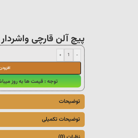
پیچ آلن قارچی واشردار خشکه
+
-
افزودن
توجه : قیمت ها به روز میباش
توضیحات
توضیحات تکمیلی
نظرات (0)