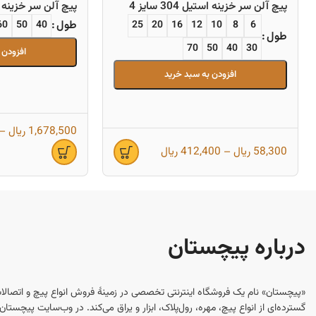
پیچ آلن سر خزینه استیل 304 سایز 4
پیچ آلن سر خزینه استیل 04
طول
60
50
40
25
20
16
12
10
8
6
طول
70
50
40
30
افزودن 
افزودن به سبد خرید
1,678,500
ریال
–
58,300
ریال
–
412,400
ریال
درباره پیچستان
«پیچستان» نام یک فروشگاه اینترنتی تخصصی در زمینهٔ فروش انواع پیچ و اتصالا
گسترده‌ای از انواع پیچ، مهره، رول‌پلاک، ابزار و یراق می‌کند. در وب‌سایت پیچست