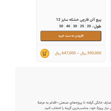
پیچ آلن قارچی استیل 304 سا
طول
12
10
8
افزودن 
پیچ آلن قارچی خشکه سایز 12
طول
50
40
30
25
20
افزودن به سبد خرید
390,000
ریال
–
647,000
ریال
124,300
ریال
–
0
ارف خانگی گرفته تا پروژه‌های صنعتی—اقدام به عرضهٔ
از پروژهٔ خود، مناسب‌ترین گزینه را انتخاب کنید.