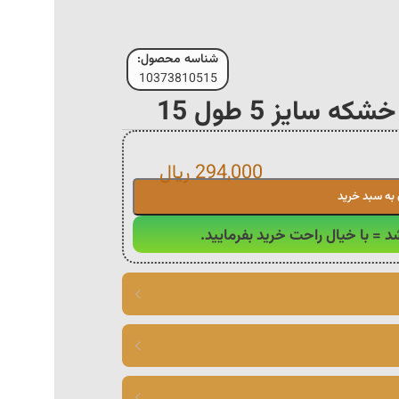
شناسه محصول:
10373810515
 سایز 5 طول 15
294,000
ریال
 به سبد خرید
د = با خیال راحت خرید بفرمایید.