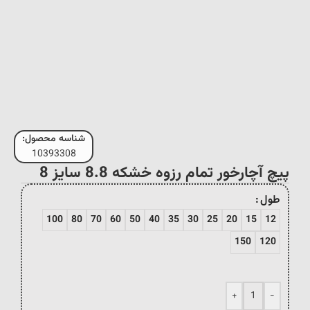
شناسه محصول:
10393308
پیچ آچارخور تمام رزوه خشکه 8.8 سایز 8
طول
100
80
70
60
50
40
35
30
25
20
15
12
150
120
+
-