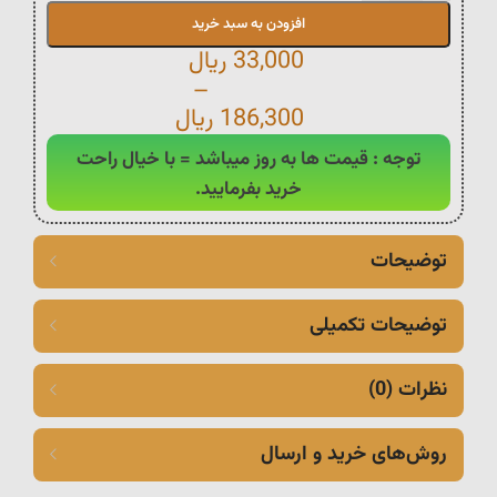
افزودن به سبد خرید
33,000
ریال
–
186,300
ریال
توجه : قیمت ها به روز میباشد = با خیال راحت
خرید بفرمایید.
توضیحات
توضیحات تکمیلی
نظرات (0)
روش‌های خرید و ارسال