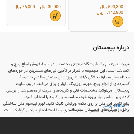
593,300
ریال
–
30,000
ریال
–
76,000
ریال
1,142,800
ریال
درباره پیچستان
«پیچستان» نام یک فروشگاه اینترنتی تخصصی در زمینهٔ فروش انواع پیچ و
اتصالات است. این مجموعه با تمرکز بر تأمین نیازهای مشتریان در حوزه‌های
مختلف—از مصارف خانگی گرفته تا پروژه‌های صنعتی—اقدام به عرضهٔ
گسترده‌ای از انواع پیچ، مهره، رول‌پلاک، ابزار و یراق می‌کند. در وب‌سایت
پیچستان، می‌توانید مشخصات فنی و کاربردهای هریک از محصولات را بررسی
کرده و بر اساس نیاز پروژهٔ خود، مناسب‌ترین گزینه را انتخاب کنید.
برای تغییر این متن بر روی دکمه ویرایش کلیک کنید. لورم ایپسوم متن ساختگی
مطالعه بیشتر
برخی از ویژگی‌های پیچستان عبارت‌اند از:
با تولید سادگی نامفهوم از صنعت چاپ و با استفاده از طراحان گرافیک است.
تنوع محصول
: انواع پیچ (چوب، فلز، سرمته‌ای، آلنی، شش‌گوش و ...)، مهره،
رول‌پلاک و واشر در سایزبندی و متریال‌های مختلف در دسترس است.