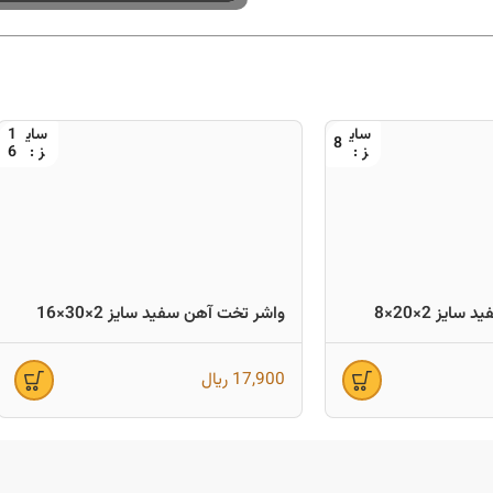
1
8
6
یز 2×20×8
واشر تخت آهن سفید سایز 2×30×16
17,900
ریال