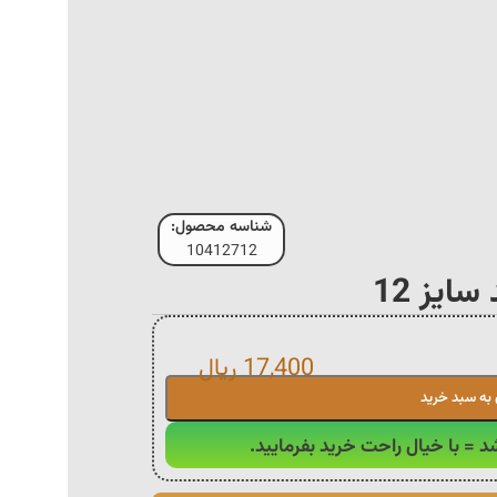
شناسه محصول:
10412712
یز 12
17,400
ریال
 به سبد خرید
د = با خیال راحت خرید بفرمایید.