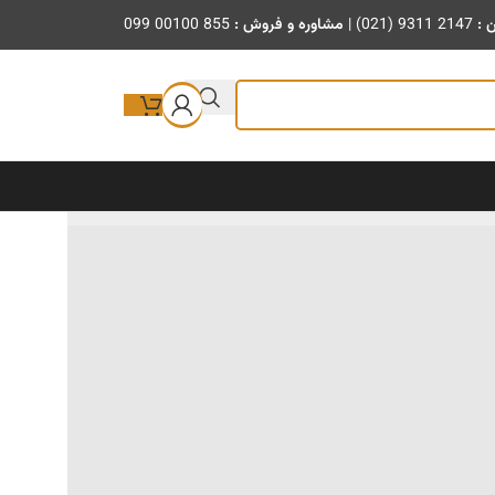
ن :
(021) 9311 2147
|
مشاوره و فروش :
099 00100 855