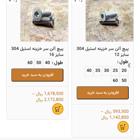
6
2
پیچ آلن سر خزینه استیل 304
پیچ آلن سر خزینه استیل 304
سایز 12
سایز 16
طول
طول
60
50
40
40
35
30
25
20
افزودن به سبد خرید
60
50
افزودن به سبد خرید
1,678,500
ریال
–
2,172,800
ریال
593,300
ریال
–
1,142,800
ریال