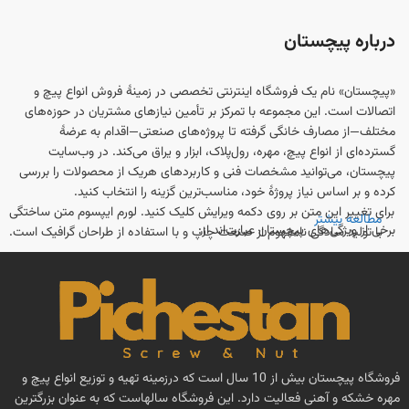
درباره پیچستان
«پیچستان» نام یک فروشگاه اینترنتی تخصصی در زمینهٔ فروش انواع پیچ و
اتصالات است. این مجموعه با تمرکز بر تأمین نیازهای مشتریان در حوزه‌های
مختلف—از مصارف خانگی گرفته تا پروژه‌های صنعتی—اقدام به عرضهٔ
گسترده‌ای از انواع پیچ، مهره، رول‌پلاک، ابزار و یراق می‌کند. در وب‌سایت
پیچستان، می‌توانید مشخصات فنی و کاربردهای هریک از محصولات را بررسی
کرده و بر اساس نیاز پروژهٔ خود، مناسب‌ترین گزینه را انتخاب کنید.
برای تغییر این متن بر روی دکمه ویرایش کلیک کنید. لورم ایپسوم متن ساختگی
مطالعه بیشتر
برخی از ویژگی‌های پیچستان عبارت‌اند از:
با تولید سادگی نامفهوم از صنعت چاپ و با استفاده از طراحان گرافیک است.
تنوع محصول
: انواع پیچ (چوب، فلز، سرمته‌ای، آلنی، شش‌گوش و ...)، مهره،
رول‌پلاک و واشر در سایزبندی و متریال‌های مختلف در دسترس است.
اطلاعات فنی و مشاوره
: راهنمایی‌ها و مقالاتی برای انتخاب درست نوع و
اندازهٔ پیچ، و همچنین معرفی استانداردها و روش‌های نصب در وب‌سایت ارائه
می‌شود.
خدمات آنلاین و پشتیبانی
: امکان ثبت سفارش به‌صورت اینترنتی و دریافت
فروشگاه پیچستان بیش از 10 سال است که درزمینه تهیه و توزیع انواع پیچ و
مشاورهٔ تلفنی یا آنلاین برای انتخاب محصولات مناسب.
مهره خشکه و آهنی فعالیت دارد. این فروشگاه سالهاست که به عنوان بزرگترین