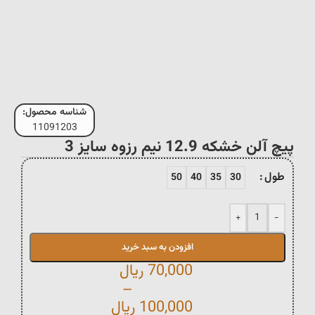
شناسه محصول:
11091203
پیچ آلن خشکه 12.9 نیم رزوه سایز 3
طول
50
40
35
30
+
-
افزودن به سبد خرید
70,000
ریال
–
100,000
ریال