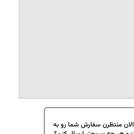
لان منتظرن سفارش شما رو به
و هر چه سریعتر ارسال کنن؟