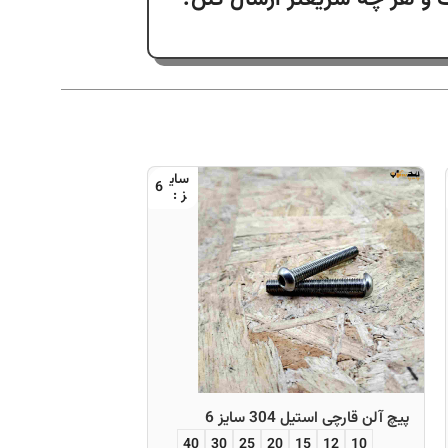
6
پیچ آلن قارچی استیل 304 سایز 6
پیچ آلن گل کوتاه استیل 04
طول
10
8
6
40
30
25
20
15
12
10