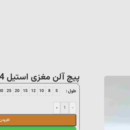
پیچ آلن مغزی استیل 304 تمام رزوه سایز 5
طول
30
25
20
15
12
10
8
5
+
-
افزودن