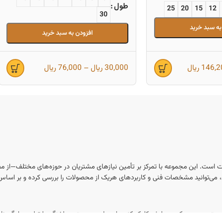
طول
25
20
15
12
30
به سبد خرید
افزودن به سبد خرید
146,2
ریال
30,000
ریال
–
76,000
ریال
ت است. این مجموعه با تمرکز بر تأمین نیازهای مشتریان در حوزه‌های مختلف—از مص
ان، می‌توانید مشخصات فنی و کاربردهای هریک از محصولات را بررسی کرده و بر اساس نی
ین متن بر روی دکمه ویرایش کلیک کنید. لورم ایپسوم متن ساختگی با تولید سادگی ن
ل‌پلاک و واشر در سایزبندی و متریال‌های مختلف در دسترس است.