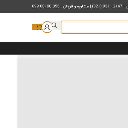
ن :
(021) 9311 2147
|
مشاوره و فروش :
099 00100 855