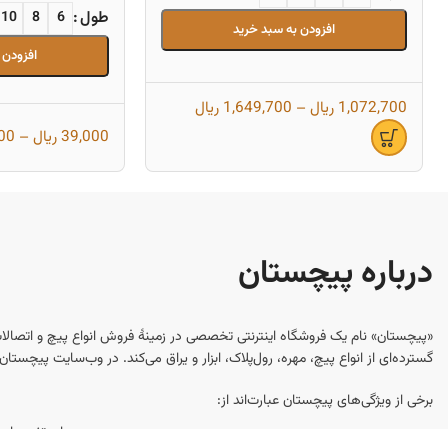
طول
10
8
6
افزودن به سبد خرید
افزودن 
1,072,700
ریال
–
1,649,700
ریال
39,000
ریال
–
00
درباره پیچستان
«پیچستان» نام یک فروشگاه اینترنتی تخصصی در زمینهٔ فروش انواع پیچ و اتصالا
گسترده‌ای از انواع پیچ، مهره، رول‌پلاک، ابزار و یراق می‌کند. در وب‌سایت پیچست
برخی از ویژگی‌های پیچستان عبارت‌اند از:
برای تغییر ا
مطالعه بیشتر
تنوع محصول
: انواع پیچ (چوب، فلز، سرمته‌ای، آلنی، شش‌گوش و ...)، مهره، رو