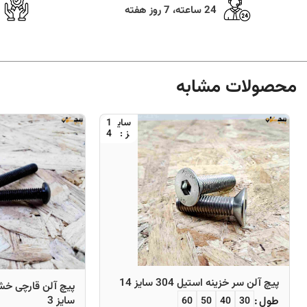
24 ساعته، 7 روز هفته
محصولات مشابه
1
4
پیچ آلن سر خزینه استیل 304 سایز 14
سایز 3
طول
60
50
40
30