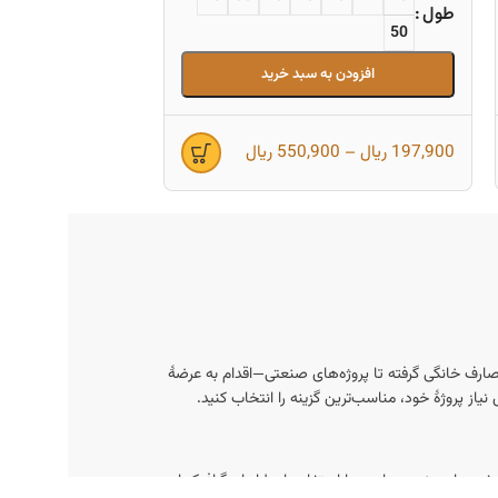
طول
50
افزودن 
افزودن به سبد خرید
197,900
ریال
–
550,900
ریال
178,400
ریال
–
0
ارف خانگی گرفته تا پروژه‌های صنعتی—اقدام به عرضهٔ
از پروژهٔ خود، مناسب‌ترین گزینه را انتخاب کنید.
امفهوم از صنعت چاپ و با استفاده از طراحان گرافیک است.