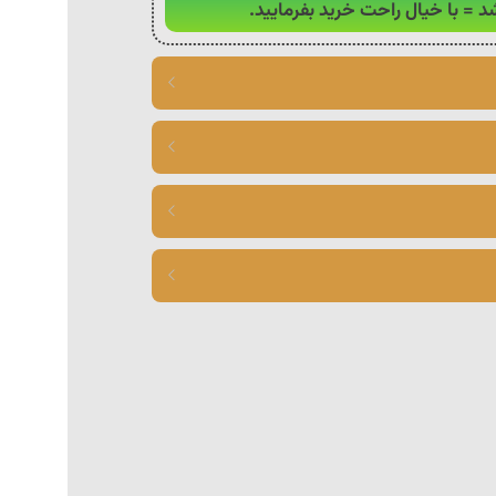
د = با خیال راحت خرید بفرمایید.