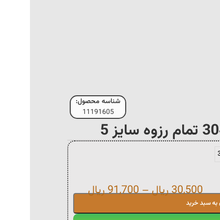
شناسه محصول:
11191605
30,500
ریال
–
91,700
ریال
 به سبد خرید