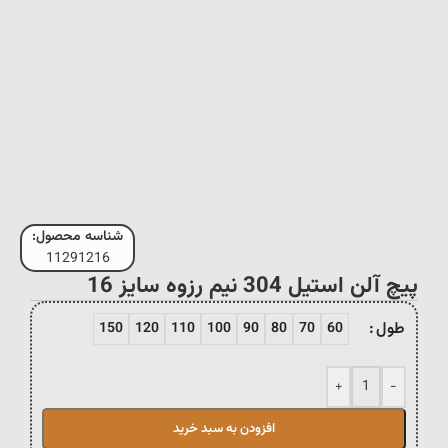
شناسه محصول:
11291216
پیچ آلن استیل 304 نیم رزوه سایز 16
طول
150
120
110
100
90
80
70
60
+
-
افزودن به سبد خرید