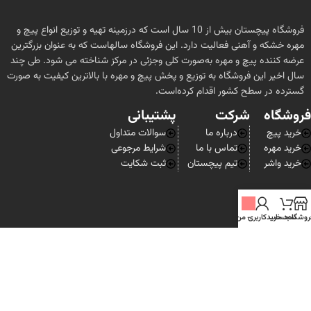
می‌شود.
خدمات آنلاین و پشتیبانی
: امکان ثبت سفارش به‌صورت اینترنتی و دریافت
فروشگاه پیچستان بیش از 10 سال است که درزمینه تهیه و توزیع انواع پیچ و
مشاورهٔ تلفنی یا آنلاین برای انتخاب محصولات مناسب.
مهره خشکه و آهنی فعالیت دارد. این فروشگاه سالهاست که به عنوان بزرگترین
ارسال به سراسر کشور
: پیچستان معمولاً سفارش‌ها را از طریق پست یا
عرضه کننده پیچ و مهره به‌صورت کلی وجزئی در مرکز شناخته می شود. طی چند
شرکت‌های حمل‌ونقل به سراسر ایران ارسال می‌کند.
سال اخیر این فروشگاه به توزیع و پخش پیچ و مهره با بالاترین کیفیت به صورت
اگر قصد خرید پیچ و اتصالات به‌صورت تخصصی و با اطلاعات فنی کامل دارید،
گسترده در سطح کشور اقدام کرده‌است.
پیچستان یکی از گزینه‌های قابل‌اعتماد در بازار ایران محسوب می‌شود. با
فروشگاه
شرکت
پشتیبانی
مراجعه به سایت یا تماس با بخش پشتیبانی آن‌ها می‌توانید از جزئیات
محصولات و خدمات بیشتر مطلع شوید.
خرید پیچ
درباره ما
سوالات متداول
خرید مهره
تماس با ما
شرایط مرجوعی
خرید واشر
تیم پیچستان
ثبت شکایت
روشگاه
سبد خرید
-
حساب کاربری من
تمام حقوق برای
فروشگاه پیچستان
محفوظ است.