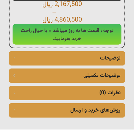
2,167,500
ریال
–
4,860,500
ریال
توجه : قیمت ها به روز میباشد = با خیال راحت
خرید بفرمایید.
توضیحات
توضیحات تکمیلی
نظرات (0)
روش‌های خرید و ارسال