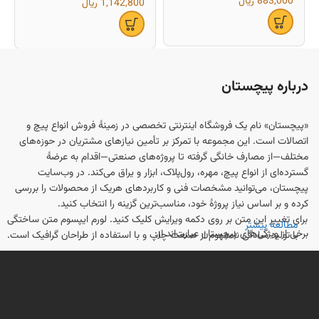
883,000
ریال
1,142,800
ریال
درباره پیچستان
«پیچستان» نام یک فروشگاه اینترنتی تخصصی در زمینهٔ فروش انواع پیچ و
اتصالات است. این مجموعه با تمرکز بر تأمین نیازهای مشتریان در حوزه‌های
مختلف—از مصارف خانگی گرفته تا پروژه‌های صنعتی—اقدام به عرضهٔ
گسترده‌ای از انواع پیچ، مهره، رول‌پلاک، ابزار و یراق می‌کند. در وب‌سایت
پیچستان، می‌توانید مشخصات فنی و کاربردهای هریک از محصولات را بررسی
کرده و بر اساس نیاز پروژهٔ خود، مناسب‌ترین گزینه را انتخاب کنید.
برای تغییر این متن بر روی دکمه ویرایش کلیک کنید. لورم ایپسوم متن ساختگی
مطالعه بیشتر
برخی از ویژگی‌های پیچستان عبارت‌اند از:
با تولید سادگی نامفهوم از صنعت چاپ و با استفاده از طراحان گرافیک است.
تنوع محصول
: انواع پیچ (چوب، فلز، سرمته‌ای، آلنی، شش‌گوش و ...)، مهره،
رول‌پلاک و واشر در سایزبندی و متریال‌های مختلف در دسترس است.
اطلاعات فنی و مشاوره
: راهنمایی‌ها و مقالاتی برای انتخاب درست نوع و
اندازهٔ پیچ، و همچنین معرفی استانداردها و روش‌های نصب در وب‌سایت ارائه