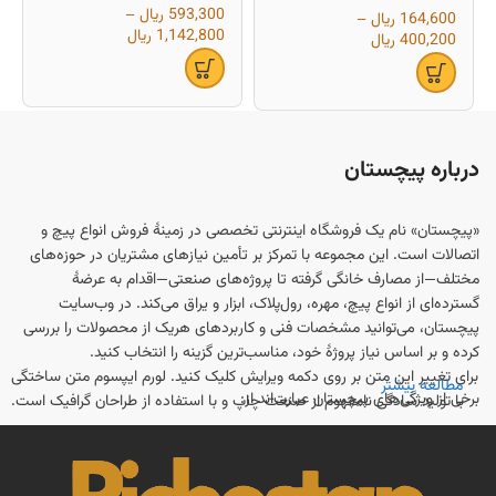
593,300
ریال
–
164,600
ریال
–
1,142,800
ریال
400,200
ریال
درباره پیچستان
«پیچستان» نام یک فروشگاه اینترنتی تخصصی در زمینهٔ فروش انواع پیچ و
اتصالات است. این مجموعه با تمرکز بر تأمین نیازهای مشتریان در حوزه‌های
مختلف—از مصارف خانگی گرفته تا پروژه‌های صنعتی—اقدام به عرضهٔ
گسترده‌ای از انواع پیچ، مهره، رول‌پلاک، ابزار و یراق می‌کند. در وب‌سایت
پیچستان، می‌توانید مشخصات فنی و کاربردهای هریک از محصولات را بررسی
کرده و بر اساس نیاز پروژهٔ خود، مناسب‌ترین گزینه را انتخاب کنید.
برای تغییر این متن بر روی دکمه ویرایش کلیک کنید. لورم ایپسوم متن ساختگی
مطالعه بیشتر
برخی از ویژگی‌های پیچستان عبارت‌اند از:
با تولید سادگی نامفهوم از صنعت چاپ و با استفاده از طراحان گرافیک است.
تنوع محصول
: انواع پیچ (چوب، فلز، سرمته‌ای، آلنی، شش‌گوش و ...)، مهره،
رول‌پلاک و واشر در سایزبندی و متریال‌های مختلف در دسترس است.
اطلاعات فنی و مشاوره
: راهنمایی‌ها و مقالاتی برای انتخاب درست نوع و