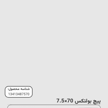
شناسه محصول:
13413487570
پیچ بولتکس 70×7.5