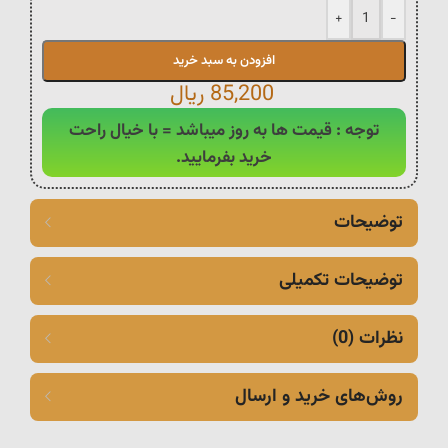
+
-
افزودن به سبد خرید
85,200
ریال
توجه : قیمت ها به روز میباشد = با خیال راحت
خرید بفرمایید.
توضیحات
توضیحات تکمیلی
نظرات (0)
روش‌های خرید و ارسال