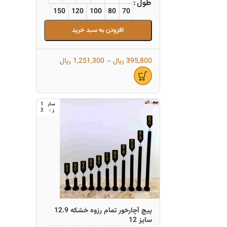
طول
150
120
100
80
70
افزودن به سبد خرید
395,800
ریال
–
1,251,300
ریال
1
2
پیچ آچارخور تمام رزوه خشکه 12.9
سایز 12