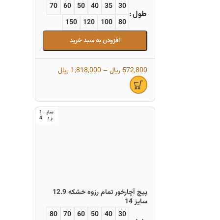
70
60
50
40
35
30
طول
150
120
100
80
افزودن به سبد خرید
572,800
ریال
–
1,818,000
ریال
1
4
پیچ آچارخور تمام رزوه خشکه 12.9
سایز 14
80
70
60
50
40
30