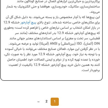
پرکاربردترین و حیاتی‌ترین ابزارهای اتصال در صنایع گوناگون مانند
ساختمان‌سازی، مکانیک، خودروسازی، هوافضا و حتی الکترونیک به شمار
می‌روند.
این پیچ‌ها که با آچار مخصوص باز و بسته می‌شوند، به دلیل شکل گل آن
برای مکان‌های خاصی ساخته شده‌اند. تنوع بالای
پیچ آچارخور
خشکه 12.9
در بازار امکان انتخاب بر اساس نیازهای خاص را فراهم کرده است؛ به‌طوری
که پیچ‌های آچارخور خشکه 12.9 بدر اندازه‌های مختلف (مانند سر
قطبشی، سر تخت و مغزی) بر اساس استانداردهای معتبر جهانی مانند
DIN (آلمان)، ISO (بین‌المللی) و ANSI (آمریکا) تولید و عرضه می‌شوند.
با در نظر گرفتن این موارد، فعالان صنایع مختلف می‌توانند با خیالی آسوده
و با توجه به نیاز خود، پیچ آچارخور خشکه 12.9 مورد نظر را به صورت تکی،
خورده یا عمده تهیه کرده و از دوام و ایمنی اتصالات خود اطمینان حاصل
کنند.به همین دلیل خرید پیچ آچارخور خشکه 12.9 باکیفیت از اهمیت
برخوردار است.
→
2
1