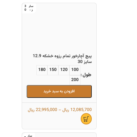
3
0
پیچ آچارخور تمام رزوه خشکه 12.9
سایز 30
180
150
120
100
طول
200
افزودن به سبد خرید
12,085,700
ریال
–
22,995,000
ریال