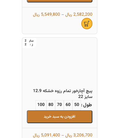
2,582,200
ریال
–
5,549,800
ریال
2
2
پیچ آچارخور تمام رزوه خشکه 12.9
سایز 22
طول
100
80
70
60
50
افزودن به سبد خرید
3,206,700
ریال
–
5,091,400
ریال