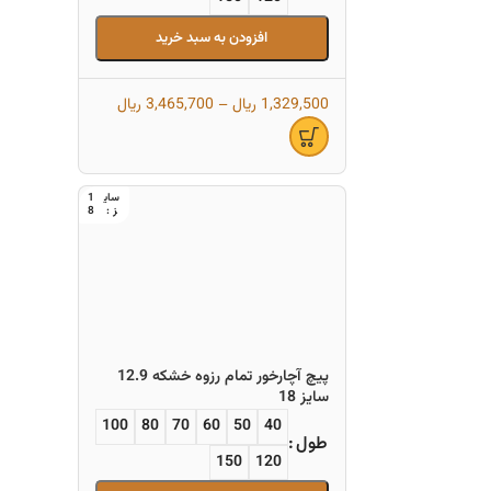
افزودن به سبد خرید
1,329,500
ریال
–
3,465,700
ریال
1
8
پیچ آچارخور تمام رزوه خشکه 12.9
سایز 18
100
80
70
60
50
40
طول
150
120