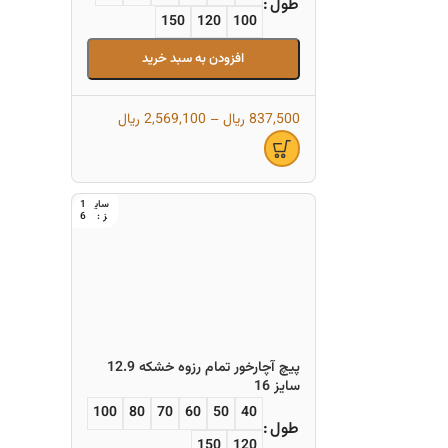
طول
150
120
100
افزودن به سبد خرید
837,500
ریال
–
2,569,100
ریال
1
6
پیچ آچارخور تمام رزوه خشکه 12.9
سایز 16
100
80
70
60
50
40
طول
150
120