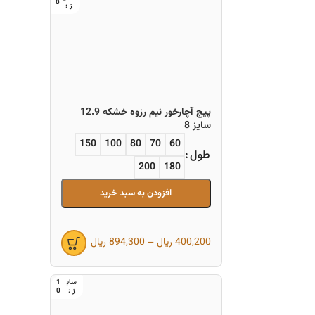
8
پیچ آچارخور نیم رزوه خشکه 12.9
سایز 8
150
100
80
70
60
طول
200
180
افزودن به سبد خرید
400,200
ریال
–
894,300
ریال
1
0