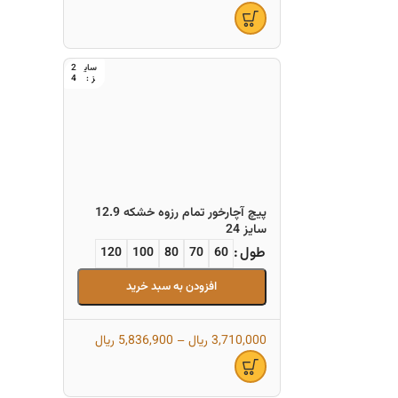
2
4
پیچ آچارخور تمام رزوه خشکه 12.9
سایز 24
طول
120
100
80
70
60
افزودن به سبد خرید
3,710,000
ریال
–
5,836,900
ریال