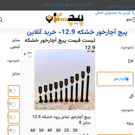
امکان صدور
فاکتور رسمی در سامانه مودیان
فراهم است
09900100855
|
02193112147
رد کردن به ناوبری
رد کردن به محتوای اصلی
منو
پیچستان
/
فروشگاه
/
پیچ
/
پیچ آچارخور
/
پیچ آچارخور خشکه 12.9
پیچ آچارخور خشکه 12.9- خرید آنلاین
لیست قیمت پیچ آچارخور خشکه
سایز
اینچی
12.9
ناموجود
8
نوع
ناموجود
سایز
آچارخور
8
گل
10
ناموجود
پیچ آچارخور تمام رزوه خشکه 12.9
12
سایز 8
رزوه
14
60
50
40
30
25
20