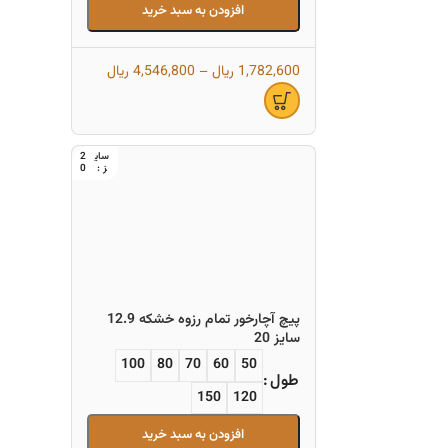
افزودن به سبد خرید
1,782,600
ریال
–
4,546,800
ریال
2
0
پیچ آچارخور تمام رزوه خشکه 12.9
سایز 20
100
80
70
60
50
طول
150
120
افزودن به سبد خرید