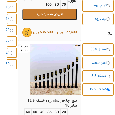
طول
100
80
70
تمام رزوه
16
افزودن به سبد خرید
نیم رزوه
18
20
177,400
ریال
–
535,500
ریال
آلیاژ
22
1
استیل 304
0
24
آهن سفید
30
خشکه 8.8
خشکه 12.9
پیچ آچارخور تمام رزوه خشکه 12.9
سایز 10
60
50
40
35
30
20