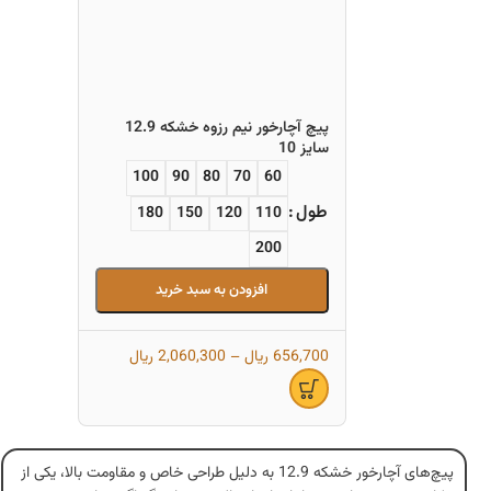
پیچ آچارخور نیم رزوه خشکه 12.9
سایز 10
100
90
80
70
60
طول
180
150
120
110
200
افزودن به سبد خرید
656,700
ریال
–
2,060,300
ریال
پیچ‌های آچارخور خشکه 12.9 به دلیل طراحی خاص و مقاومت بالا، یکی از