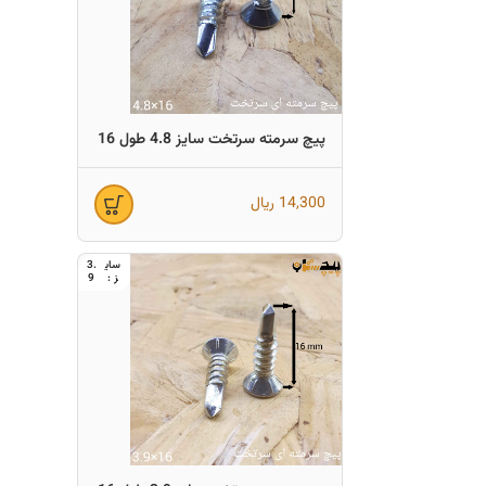
پیچ سرمته سرتخت سایز 4.8 طول 16
14,300
ریال
3.
9