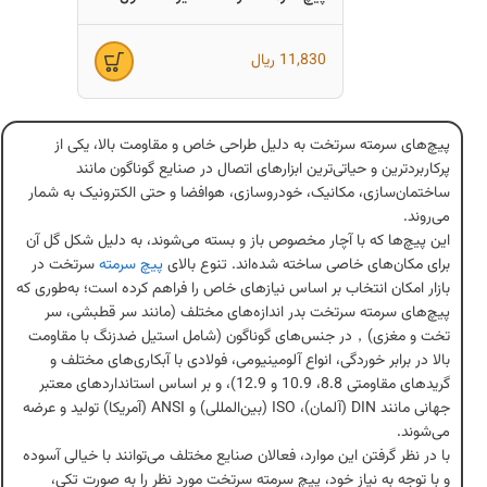
11,830
ریال
پیچ‌های سرمته سرتخت به دلیل طراحی خاص و مقاومت بالا، یکی از
پرکاربردترین و حیاتی‌ترین ابزارهای اتصال در صنایع گوناگون مانند
ساختمان‌سازی، مکانیک، خودروسازی، هوافضا و حتی الکترونیک به شمار
می‌روند.
این پیچ‌ها که با آچار مخصوص باز و بسته می‌شوند، به دلیل شکل گل آن
برای مکان‌های خاصی ساخته شده‌اند. تنوع بالای
پیچ سرمته
سرتخت در
بازار امکان انتخاب بر اساس نیازهای خاص را فراهم کرده است؛ به‌طوری که
پیچ‌های سرمته سرتخت بدر اندازه‌های مختلف (مانند سر قطبشی، سر
تخت و مغزی)，در جنس‌های گوناگون (شامل استیل ضدزنگ با مقاومت
بالا در برابر خوردگی، انواع آلومینیومی، فولادی با آبکاری‌های مختلف و
گریدهای مقاومتی 8.8، 10.9 و 12.9)، و بر اساس استانداردهای معتبر
جهانی مانند DIN (آلمان)، ISO (بین‌المللی) و ANSI (آمریکا) تولید و عرضه
می‌شوند.
با در نظر گرفتن این موارد، فعالان صنایع مختلف می‌توانند با خیالی آسوده
و با توجه به نیاز خود، پیچ سرمته سرتخت مورد نظر را به صورت تکی،