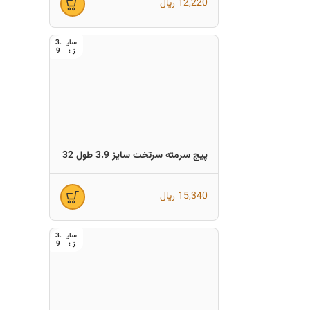
12,220
ریال
3.
9
پیچ سرمته سرتخت سایز 3.9 طول 32
15,340
ریال
3.
9