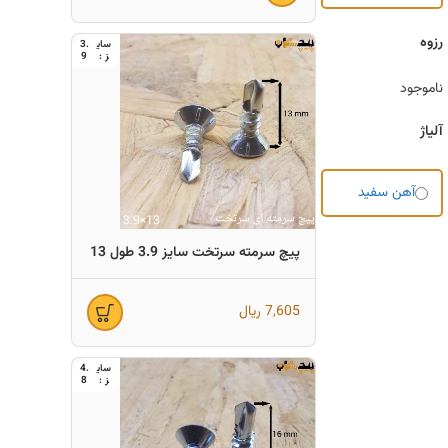
رزوه
3.
9
ناموجود
آلیاژ
آهن سفید
پیچ سرمته سرتخت سایز 3.9 طول 13
7,605
ریال
4.
8