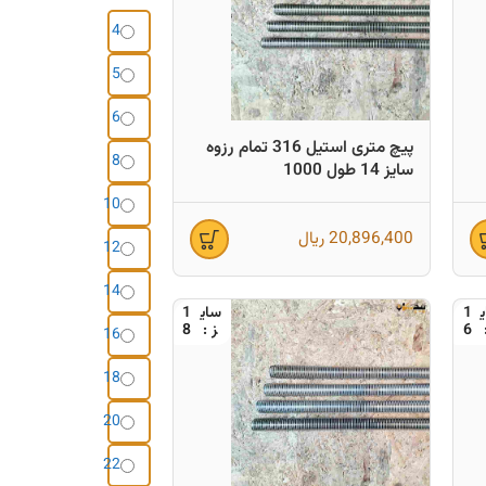
4
5
6
پیچ متری استیل 316 تمام رزوه
8
سایز 14 طول 1000
10
20,896,400
ریال
12
14
1
1
8
6
16
18
20
22