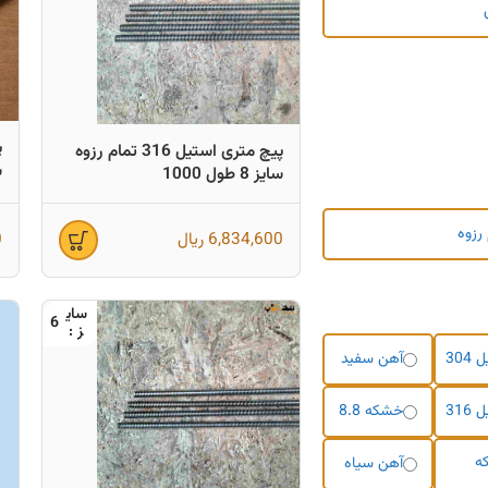
پیچ متری استیل 316 تمام رزوه
س
سایز 8 طول 1000
رزوه
6,834,600
ریال
0
6
304
آهن سفید
316
خشکه 8.8
ه
آهن سیاه