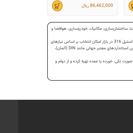
86,462,000
ریال
وناگون مانند ساختمان‌سازی، مکانیک، خودروسازی، هوافضا و
استیل 316 در بازار امکان انتخاب بر اساس نیازهای
خاص را فراهم کرده است؛ به‌طوری که پیچ‌های متری استیل 316 بدر اندازه‌های مختلف (مانند سر قطبشی، سر تخت و مغزی) بر اساس استانداردهای معتبر جهانی مانند DIN (آلمان)،
مختلف می‌توانند با خیالی آسوده و با توجه به نیاز خود، پیچ متری استیل 316 مورد نظر را به صورت تکی، خورده یا عمده تهیه کرده و از دوام و