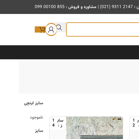
ن :
(021) 9311 2147
|
مشاوره و فروش :
099 00100 855
سایز اینچی
ناموجود
1
1
4
2
سایز